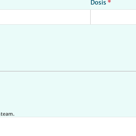
Dosis
*
isteam.